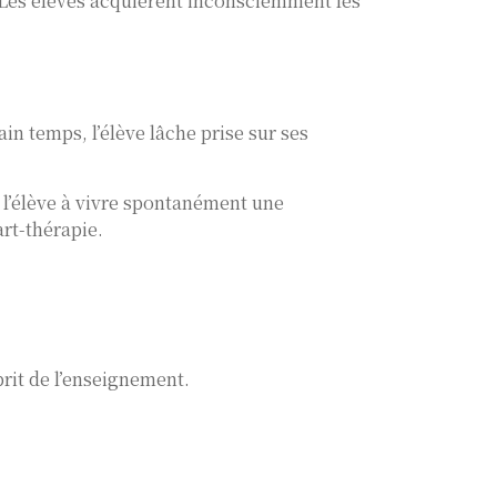
 Les élèves acquièrent inconsciemment les
n temps, l’élève lâche prise sur ses
r l’élève à vivre spontanément une
art-thérapie.
prit de l’enseignement.