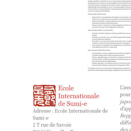
L’as
pour
japo
d’ap
Adresse : Ecole Internationale de
Bepp
Sumi-e
diff
2 T rue de Savoie
des 