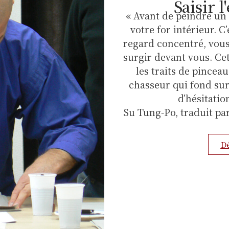
Saisir l
« Avant de peindre un
votre for intérieur. C
regard concentré, vous 
surgir devant vous. Cet
les traits de pince
chasseur qui fond sur 
d’hésitation
Su Tung-Po, traduit pa
Dé