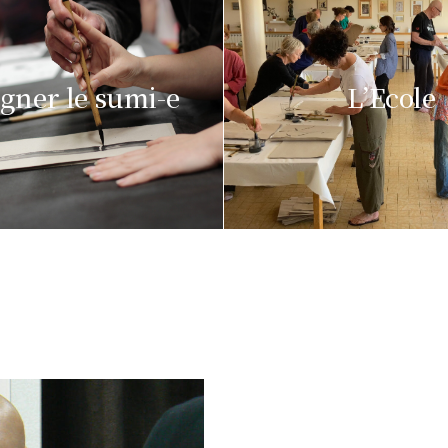
gner le sumi-e
L’Ecole