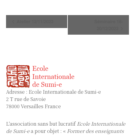
Navigation
Atelier 12/11/2023
Séminaire 16-
Évènement
20/12/2023
Adresse : Ecole Internationale de Sumi-e
2 T rue de Savoie
78000 Versailles France
L’association sans but lucratif
Ecole Internationale
de Sumi-e
a pour objet : «
Former des enseignants