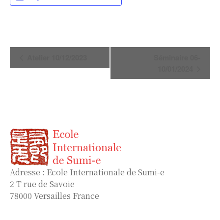
Navigation
Atelier 10/12/2023
Séminaire 06-
Évènement
10/01/2024
Adresse : Ecole Internationale de Sumi-e
2 T rue de Savoie
78000 Versailles France