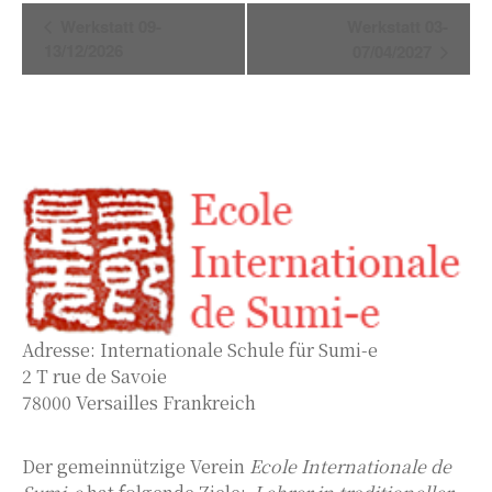
Veranstaltung-
Werkstatt 09-
Werkstatt 03-
Navigation
13/12/2026
07/04/2027
Adresse: Internationale Schule für Sumi-e
2 T rue de Savoie
78000 Versailles Frankreich
Der gemeinnützige Verein
Ecole Internationale de