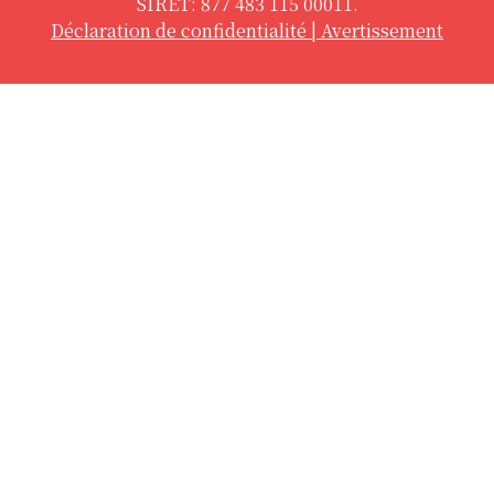
SIRET: 877 483 115 00011.
Déclaration de confidentialité
|
Avertissement