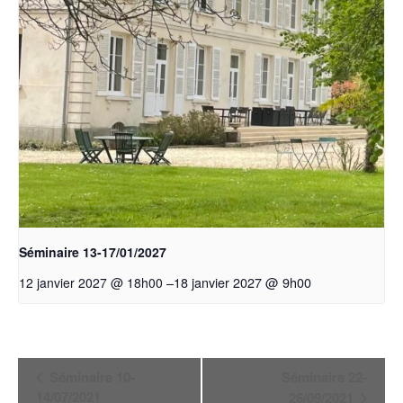
Séminaire 13-17/01/2027
–
18 janvier 2027 @ 9h00
12 janvier 2027 @ 18h00
Navigation
Séminaire 10-
Séminaire 22-
Évènement
14/07/2021
26/09/2021