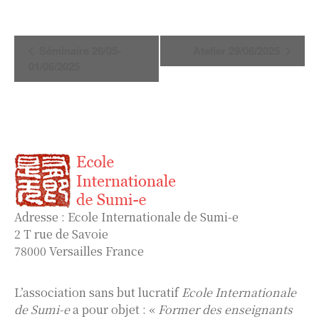
Navigation
Séminaire 26/05-
Atelier 29/06/2025
Évènement
01/06/2025
Adresse : Ecole Internationale de Sumi-e
2 T rue de Savoie
78000 Versailles France
L’association sans but lucratif
Ecole Internationale
de Sumi-e
a pour objet : «
Former des enseignants