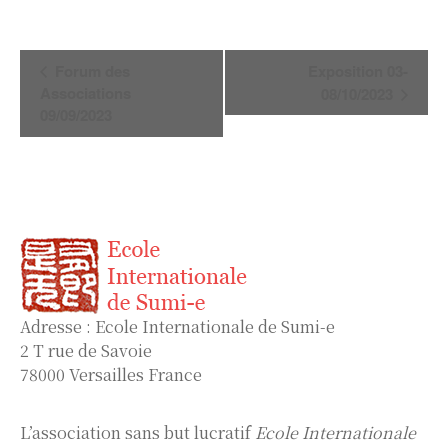
Navigation
Forum des
Exposition 03-
Évènement
Associations
08/10/2023
09/09/2023
Adresse : Ecole Internationale de Sumi-e
2 T rue de Savoie
78000 Versailles France
L’association sans but lucratif
Ecole Internationale