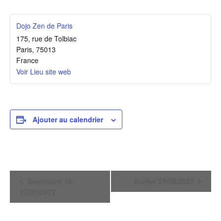
Dojo Zen de Paris
175, rue de Tolbiac
Paris
,
75013
France
Voir Lieu site web
Ajouter au calendrier
Navigation
Séminaire 13-
Atelier 21/03/2027
Évènement
17/01/2027