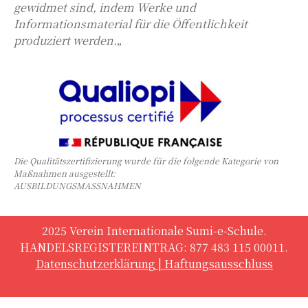
gewidmet sind, indem Werke und
Informationsmaterial für die Öffentlichkeit
produziert werden.
„
Die Qualitätszertifizierung wurde für die folgende Kategorie von
Maßnahmen ausgestellt:
AUSBILDUNGSMASSNAHMEN
2025 Verein Internationale Sumi-e-Schule.
HANDELSREGISTEREINTRAG: 877 483 115 00011.
Datenschutzerklärung
|
Haftungsausschluss