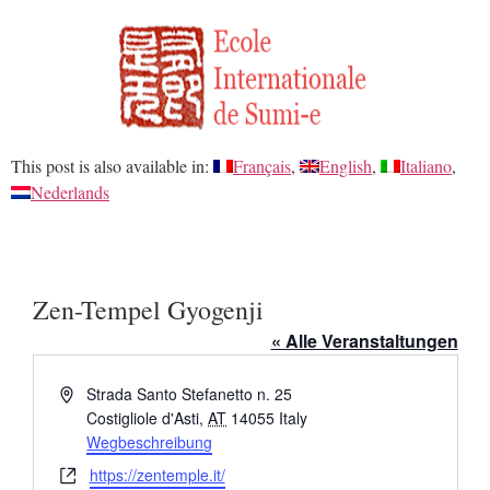
This post is also available in:
Français
English
Italiano
Nederlands
Zen-Tempel Gyogenji
« Alle Veranstaltungen
Adresse
Strada Santo Stefanetto n. 25
Costigliole d'Asti
,
AT
14055
Italy
Wegbeschreibung
Webseite
https://zentemple.it/