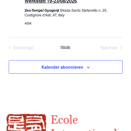
Werkstatt 19-23/08/2026
Zen-Tempel Gyogenji
Strada Santo Stefanetto n. 25,
Costigliole d'Asti, AT, Italy
450€
Veranstaltungen
Veran
Vorherige
Heute
Nächste
Kalender abonnieren