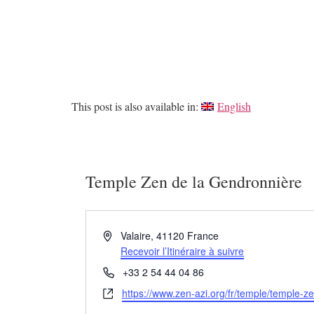
This post is also available in:
English
Temple Zen de la Gendronnière
Adresse
Valaire
,
41120
France
Recevoir l’Itinéraire à suivre
Téléphone
+33 2 54 44 04 86
Site
https://www.zen-azi.org/fr/temple/temple-z
web