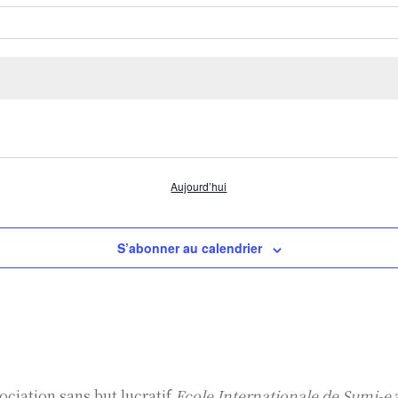
Aujourd’hui
S’abonner au calendrier
sociation sans but lucratif
Ecole Internationale de Sumi-e