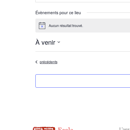
Évènements pour ce lieu
Aucun résultat trouvé.
Notice
À venir
Sélectionnez
une
date.
Évènements
précédents
L’as