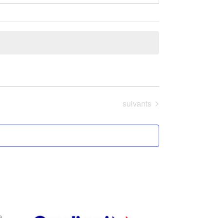
Évènements
suivants
a