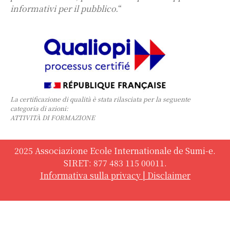
informativi per il pubblico.
“
La certificazione di qualità è stata rilasciata per la seguente
categoria di azioni:
ATTIVITÀ DI FORMAZIONE
2025 Associazione Ecole Internationale de Sumi-e.
SIRET: 877 483 115 00011.
Informativa sulla privacy
|
Disclaimer