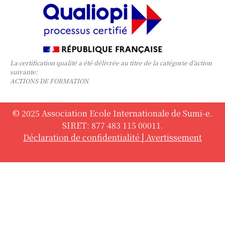
La certification qualité a été délivrée au titre de la catégorie d’action
suivante:
ACTIONS DE FORMATION
© 2025 Association Ecole Internationale de Sumi-e.
SIRET: 877 483 115 00011.
Déclaration de confidentialité
|
Avertissement