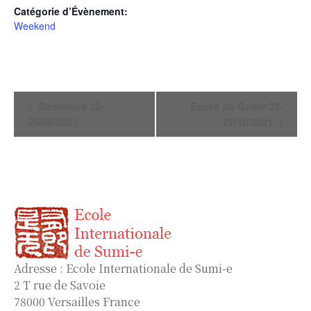
Catégorie d’Évènement:
Weekend
Navigation
Séminaire 22-
Esprit du Geste 23-
Évènement
26/09/2021
27/10/2021
Adresse : Ecole Internationale de Sumi-e
2 T rue de Savoie
78000 Versailles France